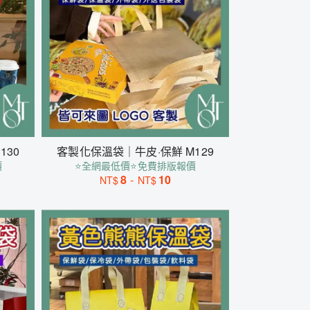
130
客製化保溫袋｜牛皮·保鮮 M129
價
⭐全網最低價⭐免費排版報價
8
-
10
NT$
NT$