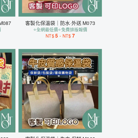
087
客製化保溫袋｜防水·外送 M073
價
⭐全網最低價⭐免費排版報價
5
-
7
NT$
NT$