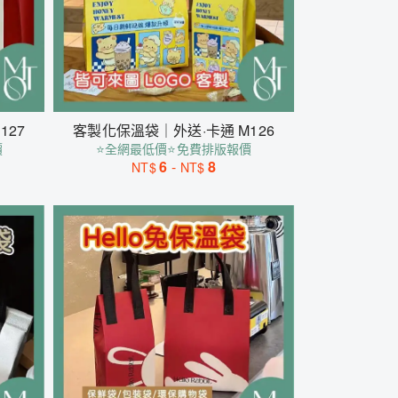
127
客製化保溫袋｜外送·卡通 M126
價
⭐全網最低價⭐免費排版報價
6
-
8
NT$
NT$