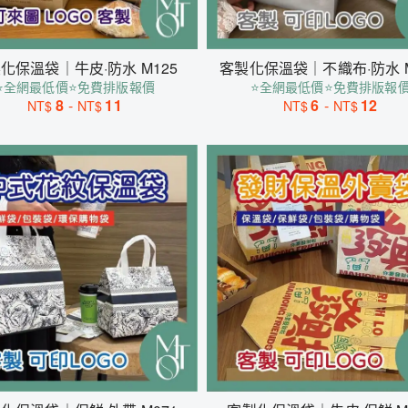
化保溫袋｜牛皮·防水 M125
客製化保溫袋｜不織布·防水 M
⭐全網最低價⭐免費排版報價
⭐全網最低價⭐免費排版報
8
-
11
6
-
12
NT$
NT$
NT$
NT$