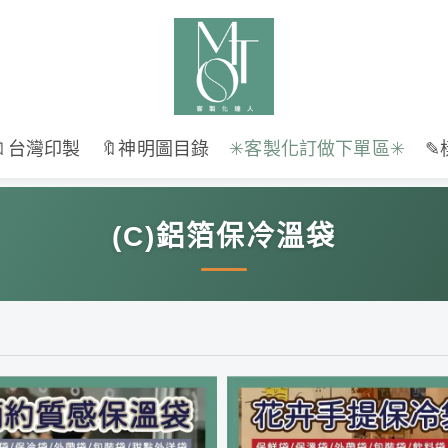
🔖台灣印製
🔖神明圖目錄
✳︎客製化訂做下單區✳︎
✎
(C)鋁箔保冷溫袋