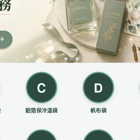
C
D
袋
鋁箔保冷溫袋
帆布袋