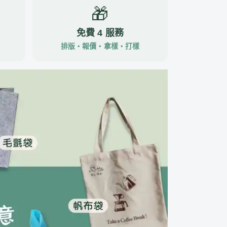
🎁
免費 4 服務
排版・報價・拿樣・打樣