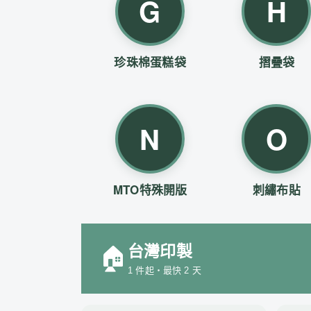
G
H
珍珠棉蛋糕袋
摺疊袋
N
O
MTO特殊開版
刺繡布貼
台灣印製
🏠
1 件起・最快 2 天