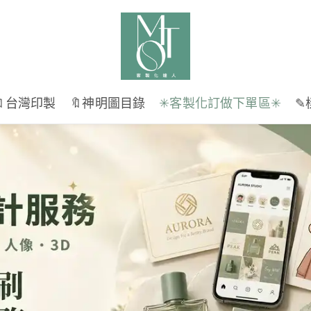
🔖台灣印製
🔖神明圖目錄
✳︎客製化訂做下單區✳︎
✎