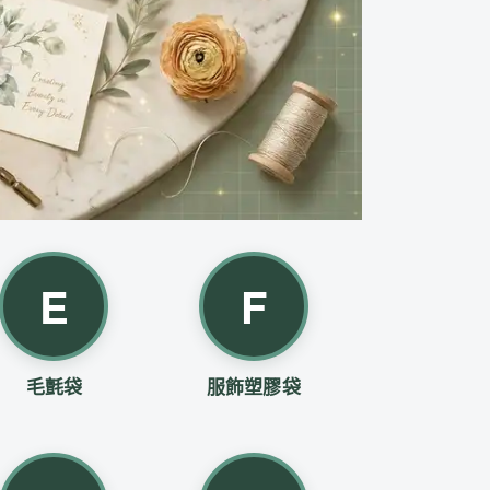
E
F
毛氈袋
服飾塑膠袋