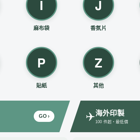
I
J
麻布袋
香氛片
P
Z
貼紙
其他
海外印製
✈️
GO ›
100 件起・最低價