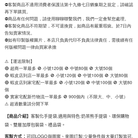
⛔客製商品不適用消費者保護法第十九條七日猶豫期之規定，請確認
再下單購買。
⛔商品有任何問題，請使用聊聊聯繫我們，我們一定會幫您處理。
⛔客製化商品不符期望，不可退換貨，如商品有嚴重瑕疵。於7日內
告知賣家情況。
⛔如有印製版權圖片，本店只負責代印不負責法律責任，需後續有任
何版權問題一律由買家承擔
⚠️【運送限制】
🔴 超商一單最多 🚫 小號120個 🚫 中號80個 🚫 大號50個
🔴 蝦皮店到店一單最多 🚫 小號120個 🚫 中號100個 🚫 大號80個
🔴 蝦皮店到家宅配一單最多 🚫 小號120個 🚫 中號100個 🚫 大號80
個
🔴 實家宅配新竹物流一單最多 🚫 900個內（不限大、中、小號）
⚠️ 超過數量請分開下單
【商品介紹】
客製化手提袋,適用與特色:奶茶熊手提袋、環保購物
袋、雙層加厚包裝袋、禮品袋。
客製方式：
可印LOGO與圖案、來圖訂製;少量急件與大量訂製皆可,