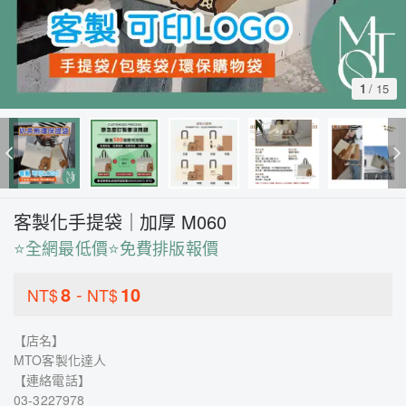
1
/
15
客製化手提袋｜加厚 M060
⭐全網最低價⭐免費排版報價
8
-
10
NT$
NT$
【店名】
MTO客製化達人
【連絡電話】
03-3227978