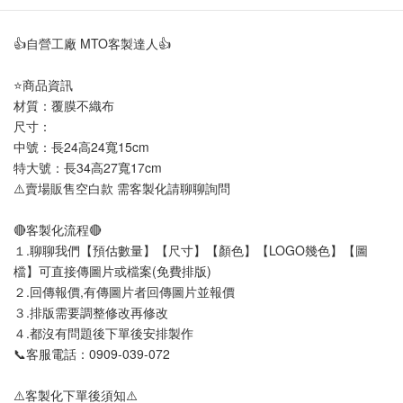
👍自營工廠 MTO客製達人👍
⭐商品資訊
材質：覆膜不織布 
尺寸：
中號：長24高24寬15cm
特大號：長34高27寬17cm
⚠️賣場販售空白款 需客製化請聊聊詢問
🔴客製化流程🔴
１.聊聊我們【預估數量】【尺寸】【顏色】【LOGO幾色】【圖
檔】可直接傳圖片或檔案(免費排版)
２.回傳報價,有傳圖片者回傳圖片並報價
３.排版需要調整修改再修改
４.都沒有問題後下單後安排製作
📞客服電話：0909-039-072
⚠️客製化下單後須知⚠️