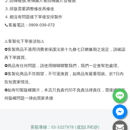
２.回傳報價,有傳圖片者回傳圖片並報價
３.排版需要調整修改再修改
４.都沒有問題後下單後安排製作
📞客服電話：0909-039-072
⚠️客製化下單後須知⚠️
⛔客製商品不適用消費者保護法第十九條七日猶豫期之規定，請確認
再下單購買。
⛔商品有任何問題，請使用聊聊聯繫我們，我們一定會幫您處理。
⛔客製化商品不符期望，不可退換貨，如商品有嚴重瑕疵。於7日內
告知賣家情況。
⛔如有印製版權圖片，本店只負責代印不負責法律責任，需後續有任
何版權問題一律由買家承擔
客服專線：03-3227978 (或加LINE@)