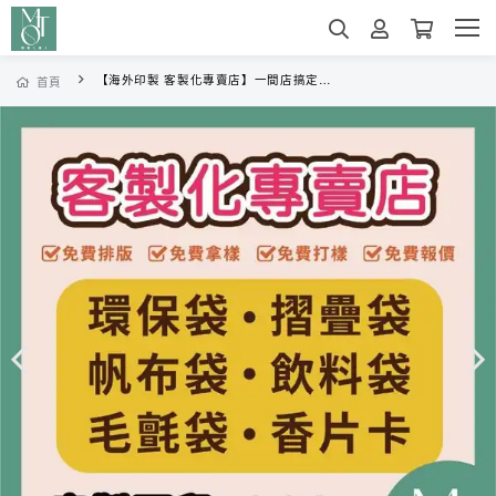
【海外印製 客製化專賣店】一間店搞定全部客製化商品 環保袋 帆布袋 毛氈袋 印刷袋子 摺疊袋 香片卡 不織布 客製化 MTOS01
首頁