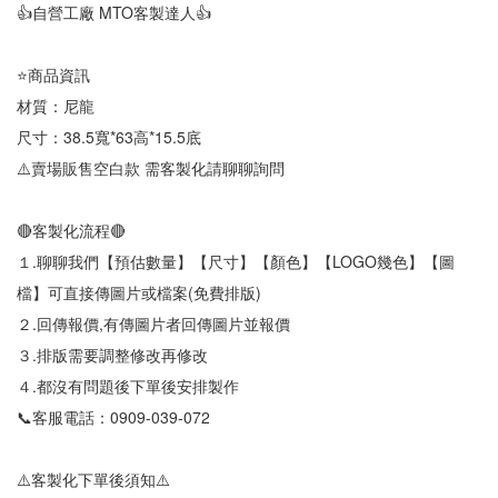
👍自營工廠 MTO客製達人👍
⭐商品資訊
材質：尼龍
尺寸：38.5寬*63高*15.5底
⚠️賣場販售空白款 需客製化請聊聊詢問
🔴客製化流程🔴
１.聊聊我們【預估數量】【尺寸】【顏色】【LOGO幾色】【圖
檔】可直接傳圖片或檔案(免費排版)
２.回傳報價,有傳圖片者回傳圖片並報價
３.排版需要調整修改再修改
４.都沒有問題後下單後安排製作
📞客服電話：0909-039-072
⚠️客製化下單後須知⚠️