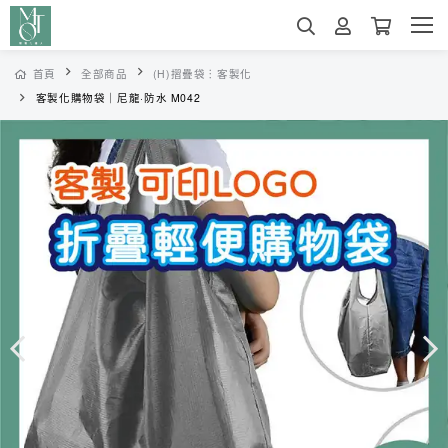
首頁
全部商品
(H)摺疊袋︙客製化
客製化購物袋｜尼龍·防水 M042