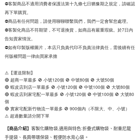
⛔客製商品不適用消費者保護法第十九條七日猶豫期之規定，請確認
再下單購買。
⛔商品有任何問題，請使用聊聊聯繫我們，我們一定會幫您處理。
⛔客製化商品不符期望，不可退換貨，如商品有嚴重瑕疵。於7日內
告知賣家情況。
⛔如有印製版權圖片，本店只負責代印不負責法律責任，需後續有任
何版權問題一律由買家承擔
⚠️【運送限制】
🔴 超商一單最多 🚫 小號120個 🚫 中號80個 🚫 大號50個
🔴 蝦皮店到店一單最多 🚫 小號120個 🚫 中號100個 🚫 大號80個
🔴 蝦皮店到家宅配一單最多 🚫 小號120個 🚫 中號100個 🚫 大號80
個
🔴 實家宅配新竹物流一單最多 🚫 900個內（不限大、中、小號）
⚠️ 超過數量請分開下單
【商品介紹】
客製化購物袋,適用與特色:折疊式購物袋、耐重尼龍
手提袋、長肩帶環保袋、輕便防水背心袋。