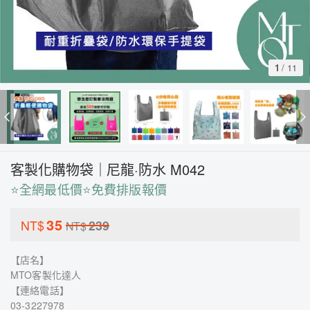
1
/
11
客製化購物袋｜尼龍·防水 M042
⭐全網最低價⭐免費排版報價
35
NT$
239
NT$
【店名】
MTO客製化達人
【連絡電話】
03-3227978