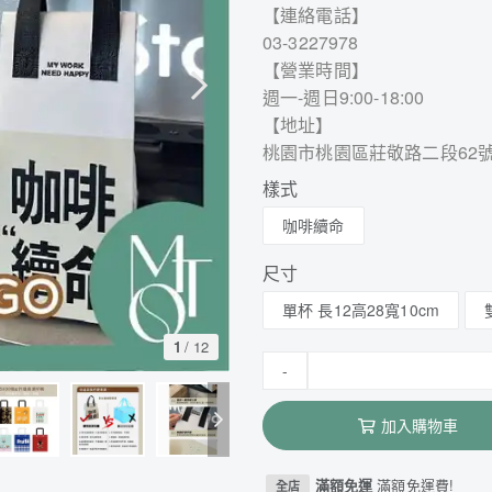
【連絡電話】
03-3227978
【營業時間】
週一-週日9:00-18:00
【地址】
桃園市桃園區莊敬路二段62
樣式
咖啡續命
尺寸
單杯 長12高28寬10cm
1
/
12
-
加入購物車
滿額免運
滿額免運費!
全店