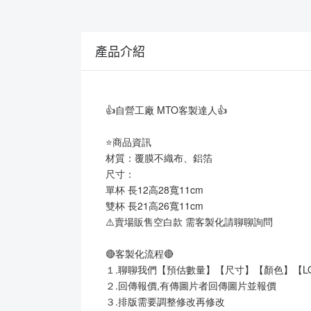
產品介紹
👍自營工廠 MTO客製達人👍
⭐商品資訊
材質：覆膜不織布、鋁箔
尺寸：
單杯 長12高28寬11cm
雙杯 長21高26寬11cm
⚠️賣場販售空白款 需客製化請聊聊詢問
🔴客製化流程🔴
１.聊聊我們【預估數量】【尺寸】【顏色】【L
２.回傳報價,有傳圖片者回傳圖片並報價
３.排版需要調整修改再修改