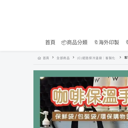
首頁
📦商品分類
🔖海外印製
客
首頁
全部商品
(C)鋁箔保冷溫袋︙客製化