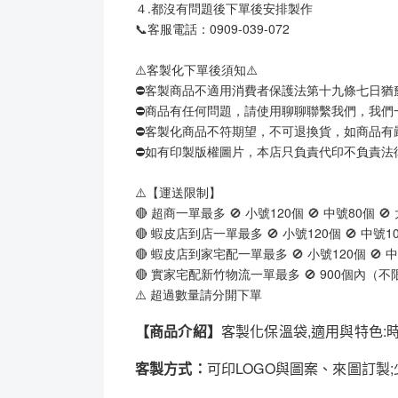
４.都沒有問題後下單後安排製作
📞客服電話：0909-039-072
⚠️客製化下單後須知⚠️
⛔客製商品不適用消費者保護法第十九條七日猶
⛔商品有任何問題，請使用聊聊聯繫我們，我們
⛔客製化商品不符期望，不可退換貨，如商品有
⛔如有印製版權圖片，本店只負責代印不負責法
⚠️【運送限制】
🔴 超商一單最多 🚫 小號120個 🚫 中號80個 🚫
🔴 蝦皮店到店一單最多 🚫 小號120個 🚫 中號10
🔴 蝦皮店到家宅配一單最多 🚫 小號120個 🚫 中
🔴 實家宅配新竹物流一單最多 🚫 900個內（
⚠️ 超過數量請分開下單
【商品介紹】
客製化保溫袋,適用與特色
客製方式：
可印LOGO與圖案、來圖訂製