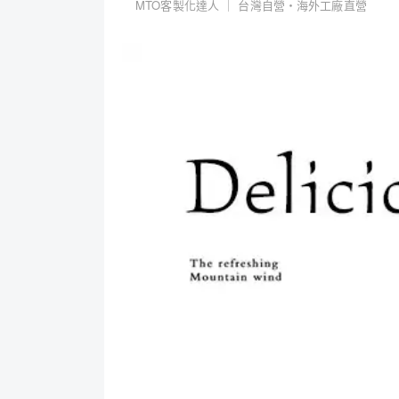
MTO客製化達人 ｜ 台灣自營・海外工廠直營