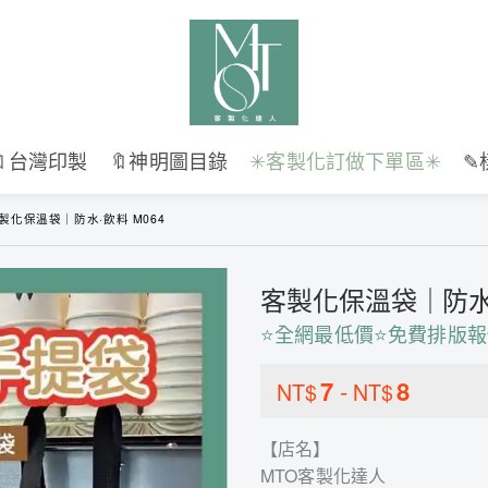
🔖台灣印製
🔖神明圖目錄
✳︎客製化訂做下單區✳︎
✎
製化保溫袋｜防水·飲料 M064
客製化保溫袋｜防水·
⭐全網最低價⭐免費排版報
7
-
8
NT$
NT$
【店名】
MTO客製化達人