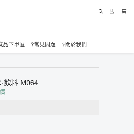
樣品下單區
❓常見問題
❔關於我們
飲料 M064
價