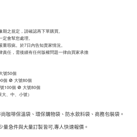
豫期之規定，請確認再下單購買。
一定會幫您處理。
嚴重瑕疵。於7日內告知賣家情況。
律責任，需後續有任何版權問題一律由買家承擔
 大號50個
0個 🚫 大號80個
號100個 🚫 大號80個
不限大、中、小號）
:時尚咖啡保溫袋、環保購物袋、防水飲料袋、商務包裝袋。
;少量急件與大量訂製皆可,專人快速報價。