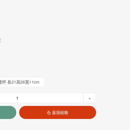
號
雙杯 長21高26寬11cm
+
直接結帳