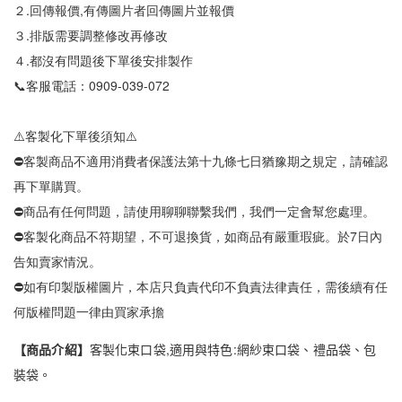
２.回傳報價,有傳圖片者回傳圖片並報價
３.排版需要調整修改再修改
４.都沒有問題後下單後安排製作
📞客服電話：0909-039-072
⚠️客製化下單後須知⚠️
⛔客製商品不適用消費者保護法第十九條七日猶豫期之規定，請確認
再下單購買。
⛔商品有任何問題，請使用聊聊聯繫我們，我們一定會幫您處理。
⛔客製化商品不符期望，不可退換貨，如商品有嚴重瑕疵。於7日內
告知賣家情況。
⛔如有印製版權圖片，本店只負責代印不負責法律責任，需後續有任
何版權問題一律由買家承擔
【商品介紹】
客製化束口袋,適用與特色:網紗束口袋、禮品袋、包
裝袋。