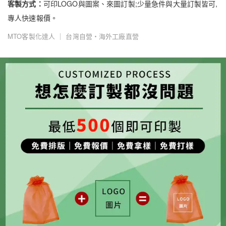
客製方式：
可印LOGO與圖案、來圖訂製;少量急件與大量訂製皆可,
專人快速報價。
MTO客製化達人 ｜ 台灣自營・海外工廠直營