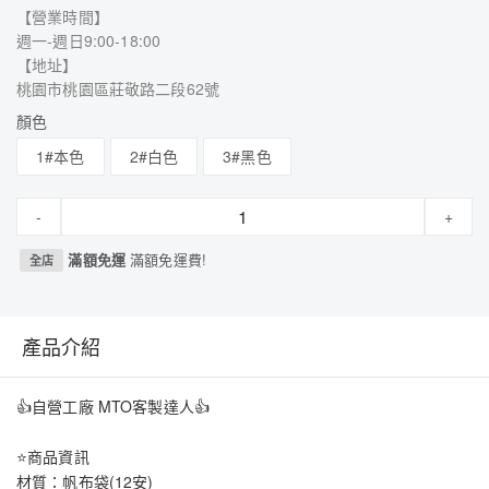
【營業時間】
週一-週日9:00-18:00
【地址】
桃園市桃園區莊敬路二段62號
顏色
1#本色
2#白色
3#黑色
-
+
滿額免運
滿額免運費!
全店
產品介紹
👍自營工廠 MTO客製達人👍
⭐商品資訊
材質：帆布袋(12安)