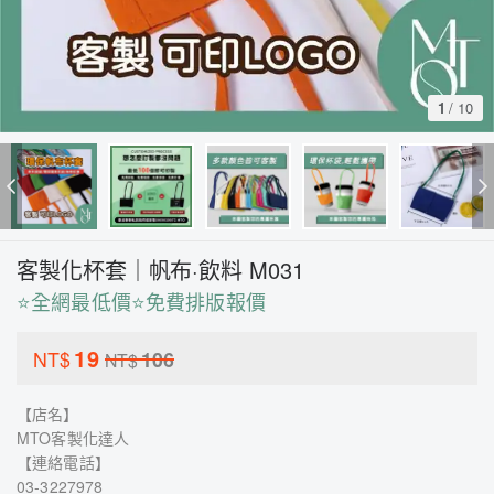
1
/
10
客製化杯套｜帆布·飲料 M031
⭐全網最低價⭐免費排版報價
19
NT$
106
NT$
【店名】
MTO客製化達人
【連絡電話】
03-3227978