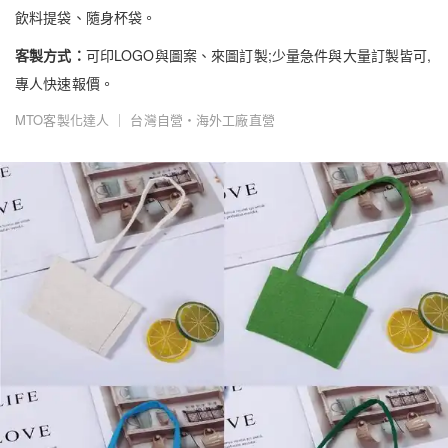
飲料提袋、隨身杯袋。
客製方式：
可印LOGO與圖案、來圖訂製;少量急件與大量訂製皆可,
專人快速報價。
MTO客製化達人 ｜ 台灣自營・海外工廠直營