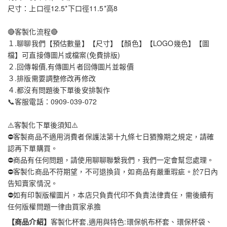
尺寸：上口徑12.5*下口徑11.5*高8
🔴客製化流程🔴
１.聊聊我們【預估數量】【尺寸】【顏色】【LOGO幾色】【圖
檔】可直接傳圖片或檔案(免費排版)
２.回傳報價,有傳圖片者回傳圖片並報價
３.排版需要調整修改再修改
４.都沒有問題後下單後安排製作
📞客服電話：0909-039-072
⚠️客製化下單後須知⚠️
⛔客製商品不適用消費者保護法第十九條七日猶豫期之規定，請確
認再下單購買。
⛔商品有任何問題，請使用聊聊聯繫我們，我們一定會幫您處理。
⛔客製化商品不符期望，不可退換貨，如商品有嚴重瑕疵。於7日內
告知賣家情況。
⛔如有印製版權圖片，本店只負責代印不負責法律責任，需後續有
任何版權問題一律由買家承擔
【商品介紹】
客製化杯套,適用與特色:環保帆布杯套、環保杯袋、