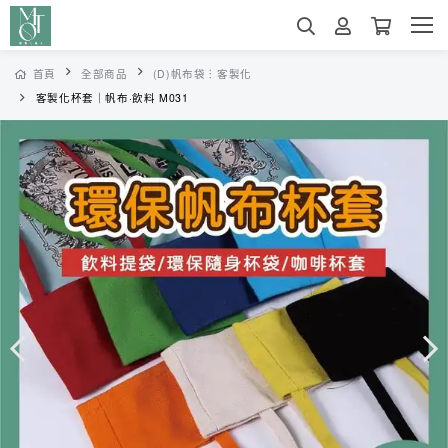
首頁
全部商品
(D)帆布袋︙客製化
客製化杯套｜帆布·飲料 M031