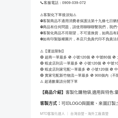
📞客服電話：0909-039-072
⚠️客製化下單後須知⚠️
⛔客製商品不適用消費者保護法第十九條七日猶
⛔商品有任何問題，請使用聊聊聯繫我們，我們
⛔客製化商品不符期望，不可退換貨，如商品有
⛔如有印製版權圖片，本店只負責代印不負責法
⚠️【運送限制】
🔴 超商一單最多 🚫 小號120個 🚫 中號80個 🚫
🔴 蝦皮店到店一單最多 🚫 小號120個 🚫 中號10
🔴 蝦皮店到家宅配一單最多 🚫 小號120個 🚫 中
🔴 實家宅配新竹物流一單最多 🚫 900個內（
⚠️ 超過數量請分開下單
【商品介紹】
客製化購物袋,適用與特色
客製方式：
可印LOGO與圖案、來圖訂製
MTO客製化達人 ｜ 台灣自營・海外工廠直營