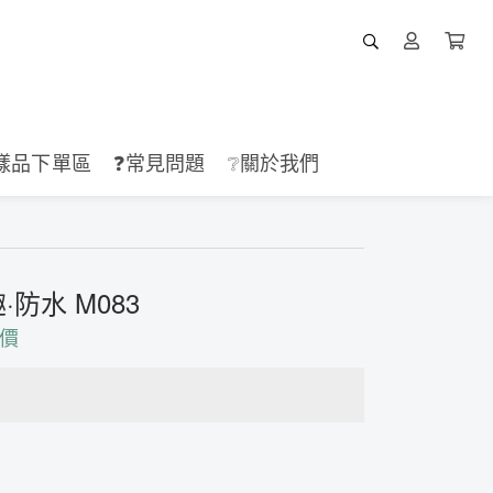
樣品下單區
❓常見問題
❔關於我們
防水 M083
價