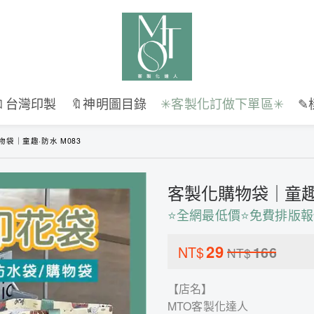
🔖台灣印製
🔖神明圖目錄
✳︎客製化訂做下單區✳︎
✎
袋｜童趣·防水 M083
客製化購物袋｜童趣·
⭐全網最低價⭐免費排版報
29
NT$
166
NT$
【店名】
MTO客製化達人