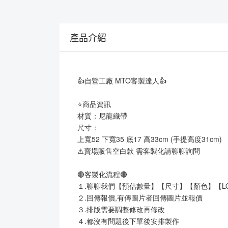
產品介紹
👍自營工廠 MTO客製達人👍
⭐商品資訊
材質：尼龍織帶
尺寸：
上寬52 下寬35 底17 高33cm (手提高度31cm)
⚠️賣場販售空白款 需客製化請聊聊詢問
🔴客製化流程🔴
１.聊聊我們【預估數量】【尺寸】【顏色】【L
２.回傳報價,有傳圖片者回傳圖片並報價
３.排版需要調整修改再修改
４.都沒有問題後下單後安排製作