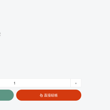
號
+
直接結帳