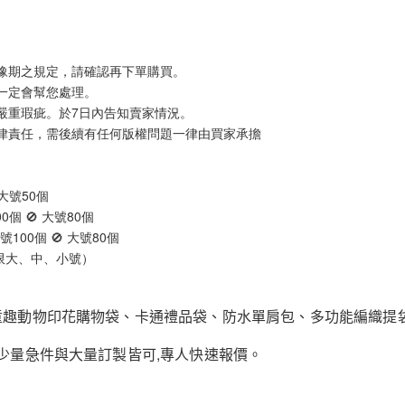
豫期之規定，請確認再下單購買。
一定會幫您處理。
嚴重瑕疵。於7日內告知賣家情況。
律責任，需後續有任何版權問題一律由買家承擔
 大號50個
0個 🚫 大號80個
號100個 🚫 大號80個
不限大、中、小號）
:童趣動物印花購物袋、卡通禮品袋、防水單肩包、多功能編織提
;少量急件與大量訂製皆可,專人快速報價。