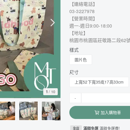
【連絡電話】
03-3227978
【營業時間】
週一-週日9:00-18:00
【地址】
桃園市桃園區莊敬路二段62
樣式
圖片色
尺寸
上寬52下寬35底17高33cm
1
/
10
-
加入購物車
滿額免運
滿額免運費!
全店