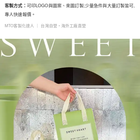
客製方式：
可印LOGO與圖案、來圖訂製;少量急件與大量訂製皆可,
專人快速報價。
MTO客製化達人 ｜ 台灣自營・海外工廠直營