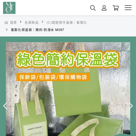
首頁
全部商品
(C)鋁箔保冷溫袋︙客製化
客製化保溫袋｜簡約·防潑水 M067