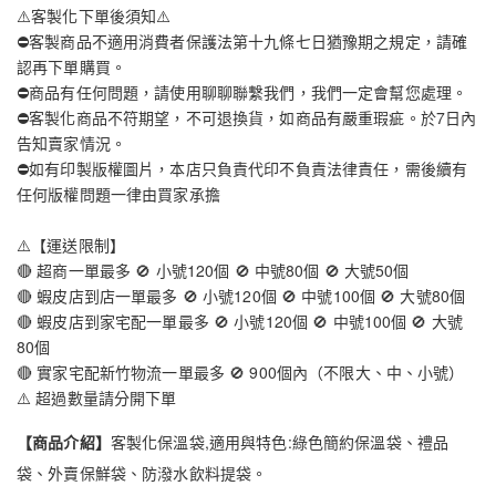
⚠️客製化下單後須知⚠️
⛔客製商品不適用消費者保護法第十九條七日猶豫期之規定，請確
認再下單購買。
⛔商品有任何問題，請使用聊聊聯繫我們，我們一定會幫您處理。
⛔客製化商品不符期望，不可退換貨，如商品有嚴重瑕疵。於7日內
告知賣家情況。
⛔如有印製版權圖片，本店只負責代印不負責法律責任，需後續有
任何版權問題一律由買家承擔
⚠️【運送限制】
🔴 超商一單最多 🚫 小號120個 🚫 中號80個 🚫 大號50個
🔴 蝦皮店到店一單最多 🚫 小號120個 🚫 中號100個 🚫 大號80個
🔴 蝦皮店到家宅配一單最多 🚫 小號120個 🚫 中號100個 🚫 大號
80個
🔴 實家宅配新竹物流一單最多 🚫 900個內（不限大、中、小號）
⚠️ 超過數量請分開下單
【商品介紹】
客製化保溫袋,適用與特色:綠色簡約保溫袋、禮品
袋、外賣保鮮袋、防潑水飲料提袋。