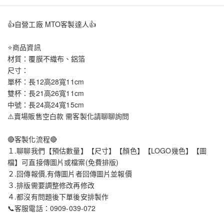
👍自營工廠 MTO客製達人👍
⭐商品資訊
材質：覆膜不織布、鋁箔
尺寸：
單杯：長12高28寬11cm
雙杯：長21高26寬11cm
中號：長24高24寬15cm
⚠️賣場販售空白款 需客製化請聊聊詢問
🔴客製化流程🔴
１.聊聊我們【預估數量】【尺寸】【顏色】【LOGO幾色】【圖
檔】可直接傳圖片或檔案(免費排版)
２.回傳報價,有傳圖片者回傳圖片並報價
３.排版需要調整修改再修改
４.都沒有問題後下單後安排製作
📞客服電話：0909-039-072