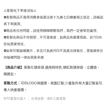
⚠️客製化下單後須知⚠️
⛔客製商品不適用消費者保護法第十九條七日猶豫期之規定，請確認
再下單購買。
⛔商品有任何問題，請使用聊聊聯繫我們，我們一定會幫您處理。
⛔客製化商品不符期望，不可退換貨，如商品有嚴重瑕疵。於7日內
告知賣家情況。
⛔如有印製版權圖片，本店只負責代印不負責法律責任，需後續有任
何版權問題一律由買家承擔
【商品介紹】
客製化環保袋,適用與特色:網紅款環保袋、立體袋、
媽媽包。
客製方式：
可印LOGO與圖案、來圖訂製;少量急件與大量訂製皆可,
專人快速報價。
MTO客製化達人 ｜ 台灣自營・海外工廠直營