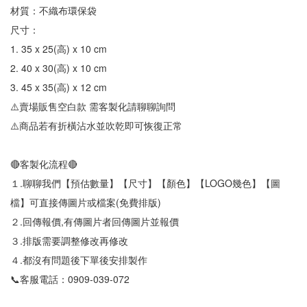
材質：不織布環保袋
尺寸：
1. 35 x 25(高) x 10 cm
2. 40 x 30(高) x 10 cm
3. 45 x 35(高) x 12 cm
⚠️賣場販售空白款 需客製化請聊聊詢問
⚠️商品若有折橫沾水並吹乾即可恢復正常
🔴客製化流程🔴
１.聊聊我們【預估數量】【尺寸】【顏色】【LOGO幾色】【圖
檔】可直接傳圖片或檔案(免費排版)
２.回傳報價,有傳圖片者回傳圖片並報價
３.排版需要調整修改再修改
４.都沒有問題後下單後安排製作
📞客服電話：0909-039-072