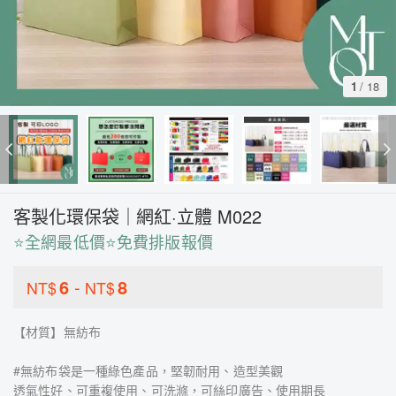
1
/
18
客製化環保袋｜網紅·立體 M022
⭐全網最低價⭐免費排版報價
6
-
8
NT$
NT$
【材質】無紡布
#無紡布袋是一種綠色產品，堅韌耐用、造型美觀
透氣性好、可重複使用、可洗滌，可絲印廣告、使用期長