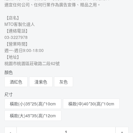
適宜任何公司、任何行業作為廣告宣傳、贈品之用。
【店名】
MTO客製化達人
【連絡電話】
03-3227978
【營業時間】
週一-週日9:00-18:00
【地址】
桃園市桃園區莊敬路二段62號
顏色
酒紅色
淺紫色
灰色
尺寸
橫款(小)35*25(高)*10cm
橫款(中)40*30(高)*10cm
橫款(大)45*35(高)*12cm
-
+