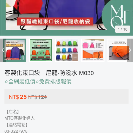
1
/
10
客製化束口袋｜尼龍·防潑水 M030
⭐全網最低價⭐免費排版報價
25
NT$
124
NT$
【店名】
MTO客製化達人
【連絡電話】
03-3227978