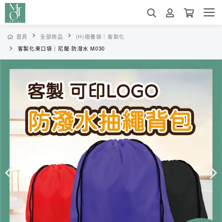
首頁
全部商品
(H)摺疊袋︙客製化
客製化束口袋｜尼龍·防潑水 M030