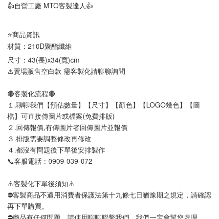
👍自營工廠 MTO客製達人👍
⭐商品資訊
材質：210D聚酯纖維
尺寸：43(長)x34(寬)cm
⚠️賣場販售空白款 需客製化請聊聊詢問
🔴客製化流程🔴
１.聊聊我們【預估數量】【尺寸】【顏色】【LOGO幾色】【圖
檔】可直接傳圖片或檔案(免費排版)
２.回傳報價,有傳圖片者回傳圖片並報價
３.排版需要調整修改再修改
４.都沒有問題後下單後安排製作
📞客服電話：0909-039-072
⚠️客製化下單後須知⚠️
⛔客製商品不適用消費者保護法第十九條七日猶豫期之規定，請確認
再下單購買。
⛔商品有任何問題，請使用聊聊聯繫我們，我們一定會幫您處理。