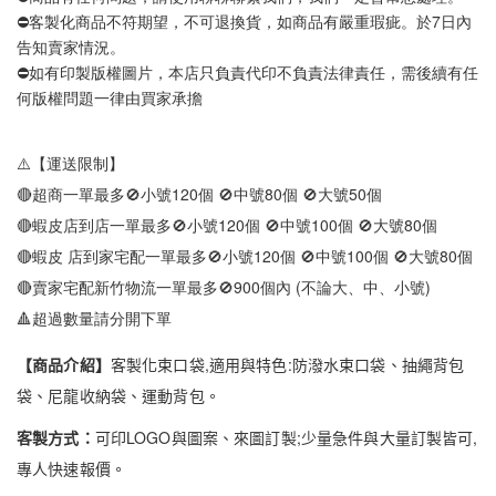
⛔客製化商品不符期望，不可退換貨，如商品有嚴重瑕疵。於7日內
告知賣家情況。
⛔如有印製版權圖片，本店只負責代印不負責法律責任，需後續有任
何版權問題一律由買家承擔
⚠️【運送限制】
🔴超商一單最多🚫小號120個 🚫中號80個 🚫大號50個
🔴蝦皮店到店一單最多🚫小號120個 🚫中號100個 🚫大號80個
🔴蝦皮 店到家宅配一單最多🚫小號120個 🚫中號100個 🚫大號80個
🔴賣家宅配新竹物流一單最多🚫900個內 (不論大、中、小號)
🔺超過數量請分開下單
【商品介紹】
客製化束口袋,適用與特色:防潑水束口袋、抽繩背包
袋、尼龍收納袋、運動背包。
客製方式：
可印LOGO與圖案、來圖訂製;少量急件與大量訂製皆可,
專人快速報價。