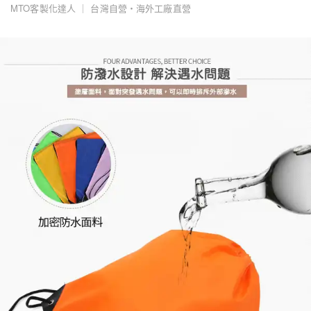
MTO客製化達人 ｜ 台灣自營・海外工廠直營