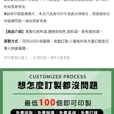
告知賣家情況。
⛔如有印製版權圖片，本店只負責代印不負責法律責任，需後續有任
何版權問題一律由買家承擔
【商品介紹】
客製化帆布袋,適用與特色:飲料袋、帆布飲料袋。
客製方式：
可印LOGO與圖案、來圖訂製;少量急件與大量訂製皆可,
專人快速報價。
MTO客製化達人 ｜ 台灣自營・海外工廠直營