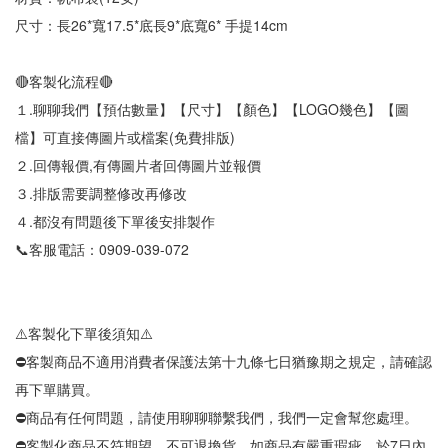
尺寸：長26*寬17.5*底長9*底寬6* 手提14cm
🔴客製化流程🔴
１.聊聊我們【預估數量】【尺寸】【顏色】【LOGO幾色】【圖
檔】可直接傳圖片或檔案(免費排版)
２.回傳報價,有傳圖片者回傳圖片並報價
３.排版需要調整修改再修改
４.都沒有問題後下單後安排製作
📞客服電話：0909-039-072
⚠️客製化下單後須知⚠️
⛔客製商品不適用消費者保護法第十九條七日猶豫期之規定，請確認
再下單購買。
⛔商品有任何問題，請使用聊聊聯繫我們，我們一定會幫您處理。
⛔客製化商品不符期望，不可退換貨，如商品有嚴重瑕疵。於7日內