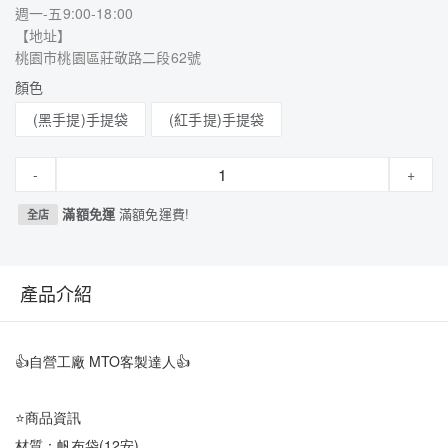
週一-五9:00-18:00
【地址】
桃園市桃園區莊敬路二段62號
顏色
(黑手提)手提袋
(紅手提)手提袋
-
+
滿額免運
滿額免運費!
全店
產品介紹
👍自營工廠 MTO客製達人👍
⭐商品資訊
材質：帆布袋(12安)