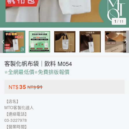
1
/
11
客製化帆布袋｜飲料 M054
⭐全網最低價⭐免費排版報價
35
NT$
91
NT$
【店名】
MTO客製化達人
【連絡電話】
03-3227978
【營業時間】