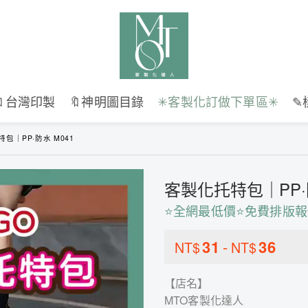
🔖台灣印製
🔖神明圖目錄
✳︎客製化訂做下單區✳︎
✎
包｜PP·防水 M041
客製化托特包｜PP·防
⭐全網最低價⭐免費排版報
31
-
36
NT$
NT$
【店名】
MTO客製化達人