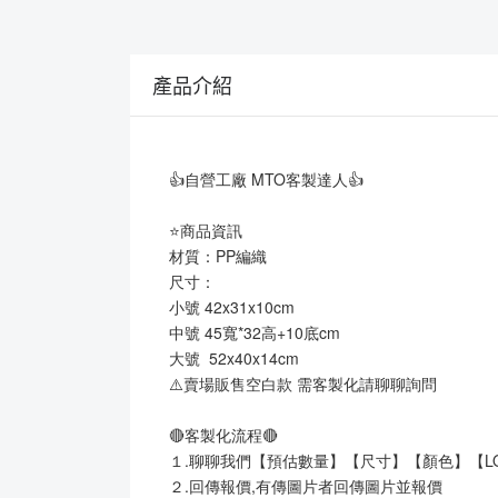
產品介紹
👍自營工廠 MTO客製達人👍
⭐商品資訊
材質：PP編織
尺寸：
小號 42x31x10cm
中號 45寬*32高+10底cm
大號  52x40x14cm
⚠️賣場販售空白款 需客製化請聊聊詢問
🔴客製化流程🔴
１.聊聊我們【預估數量】【尺寸】【顏色】【L
２.回傳報價,有傳圖片者回傳圖片並報價