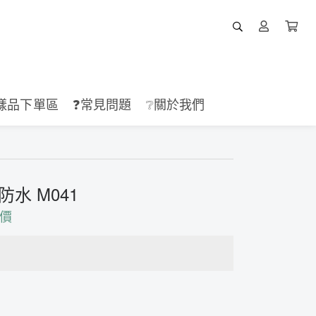
樣品下單區
❓常見問題
❔關於我們
水 M041
價