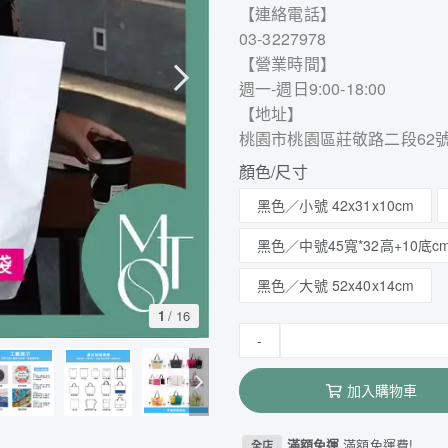
【連絡電話】
03-3227978
【營業時間】
週一-週日9:00-18:00
【地址】
桃園市桃園區莊敬路二段62
顏色/尺寸
黑色／小號 42x31x10cm
黑色／中號45寬*32高+10底c
黑色／大號 52x40x14cm
1
/
16
-
加入購物車
滿額免運
滿額免運費!
全店