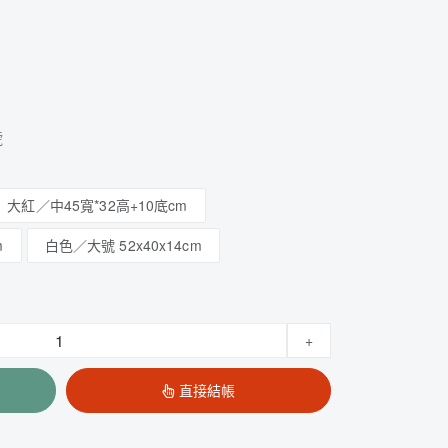
號
大紅／中45寬*32高+10底cm
m
白色／大號 52x40x14cm
+
直接結帳