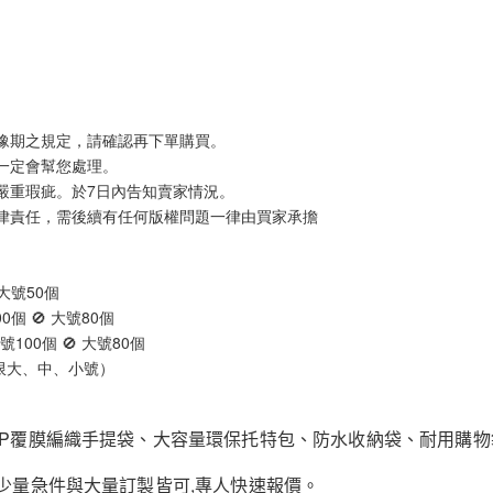
豫期之規定，請確認再下單購買。
一定會幫您處理。
嚴重瑕疵。於7日內告知賣家情況。
律責任，需後續有任何版權問題一律由買家承擔
 大號50個
0個 🚫 大號80個
號100個 🚫 大號80個
不限大、中、小號）
:PP覆膜編織手提袋、大容量環保托特包、防水收納袋、耐用購物
;少量急件與大量訂製皆可,專人快速報價。