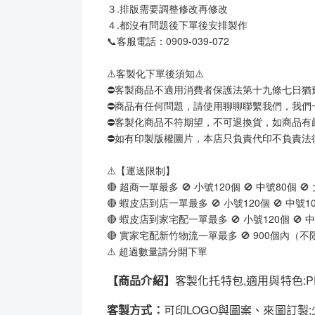
３.排版需要調整修改再修改
４.都沒有問題後下單後安排製作
📞客服電話：0909-039-072
⚠️客製化下單後須知⚠️
⛔客製商品不適用消費者保護法第十九條七日猶
⛔商品有任何問題，請使用聊聊聯繫我們，我們
⛔客製化商品不符期望，不可退換貨，如商品有
⛔如有印製版權圖片，本店只負責代印不負責法
⚠️【運送限制】
🔴 超商一單最多 🚫 小號120個 🚫 中號80個 🚫
🔴 蝦皮店到店一單最多 🚫 小號120個 🚫 中號10
🔴 蝦皮店到家宅配一單最多 🚫 小號120個 🚫 中
🔴 實家宅配新竹物流一單最多 🚫 900個內（
⚠️ 超過數量請分開下單
【商品介紹】
客製化托特包,適用與特色
客製方式：
可印LOGO與圖案、來圖訂製