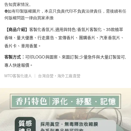
告知賣家情況。
⛔如有印製版權圖片，本店只負責代印不負責法律責任，需後續有任
何版權問題一律由買家承擔
【商品介紹】
客製化香氛片,適用與特色:香氛片客製化、35款植萃
香味、量大優惠、行走廣告、宣傳香片、團購香片、汽車香氛片、
香片卡、車用香薰。
客製方式：
可印LOGO與圖案、來圖訂製;少量急件與大量訂製皆可,
專人快速報價。
MTO客製化達人 ｜ 台灣自營・海外工廠直營