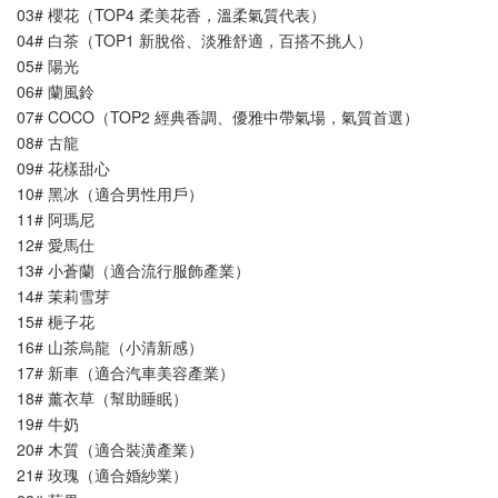
03# 櫻花（TOP4 柔美花香，溫柔氣質代表）
04# 白茶（TOP1 新脫俗、淡雅舒適，百搭不挑人）
05# 陽光
06# 蘭風鈴
07# COCO（TOP2 經典香調、優雅中帶氣場，氣質首選）
08# 古龍
09# 花樣甜心
10# 黑冰（適合男性用戶）
11# 阿瑪尼
12# 愛馬仕
13# 小蒼蘭（適合流行服飾產業）
14# 茉莉雪芽
15# 梔子花
16# 山茶烏龍（小清新感）
17# 新車（適合汽車美容產業）
18# 薰衣草（幫助睡眠）
19# 牛奶
20# 木質（適合裝潢產業）
21# 玫瑰（適合婚紗業）