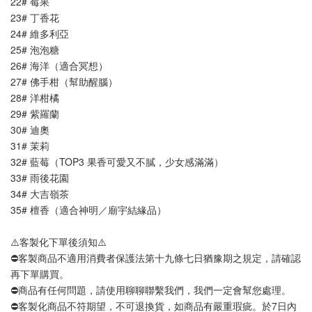
22# 莓果
23# 丁香花
24# 維多利亞
25# 泡泡糖
26# 海洋（適合冥想）
27# 佛手柑（幫助醒腦）
28# 洋柑橘
29# 紫羅蘭
30# 迪奧
31# 茉莉
32# 藍莓（TOP3 果香可愛又不膩，少女感滿滿）
33# 雨後花園
34# 大吉嶺茶
35# 檀香（適合神明／廟宇結緣品）
⚠️客製化下單後須知⚠️
⛔客製商品不適用消費者保護法第十九條七日猶豫期之規定，請確認
再下單購買。
⛔商品有任何問題，請使用聊聊聯繫我們，我們一定會幫您處理。
⛔客製化商品不符期望，不可退換貨，如商品有嚴重瑕疵。於7日內