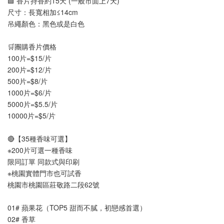
🟩 香片持香約15天 (一般市面上7天)
尺寸：長寬相加≤14cm
吊繩顏色：黑色或是白色
🛒團購香片價格
100片=$15/片
200片=$12/片
500片=$8/片
1000片=$6/片
5000片=$5.5/片

🔴【35種香味可選】
※200片可選一種香味
限同訂單 同款式與印刷
※桃園實體門市也可試香
桃園市桃園區莊敬路二段62號
01# 蘋果花（TOP5 甜而不膩，初戀感首選）
02# 香草