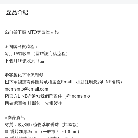
產品介紹
👍自營工廠 MTO客製達人👍
⚠️團購出貨時程：
每月15號收單（需確認完稿流程）
下個月15號收到商品
🔴客製化下單流程🔴
1️⃣下單後請寄件圖片或檔案至Email（標題註明您的LINE名稱）
mdmsmto@gmail.com
2️⃣官方LINE@通知我們已寄件（@mdmsmto）
3️⃣確認圖稿 排版後，安排製作
⭐商品資訊
材質：吸水紙+植物萃取香味（共35款）
🟩 香片加厚2mm   (一般市面上1.6mm)