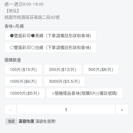
週一-週日9:00-18:00
【地址】
桃園市桃園區莊敬路二段62號
香味+吊繩
⚫雙面彩印⚫黑繩（下單請備註形狀和香味)
⚪雙面彩印⚪白繩（下單請備註形狀和香味)
團購數量
100片($15/片)
200片($12/片)
500片($8/片)
1000片($6/片)
5000片($5.5/片)
10000片($5/片)
⭐隨機樣品香味(限購5片)(備註號碼)
-
+
滿額免運
滿額免運費!
全店