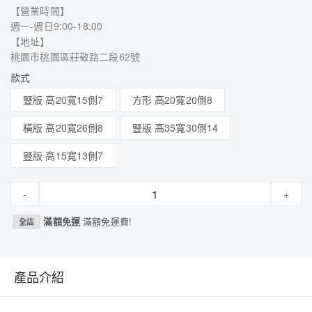
【營業時間】
週一-週日9:00-18:00
【地址】
桃園市桃園區莊敬路二段62號
款式
豎版 高20寬15側7
方形 高20寬20側8
橫版 高20寬26側8
豎版 高35寬30側14
豎版 高15寬13側7
-
+
滿額免運
滿額免運費!
全店
產品介紹