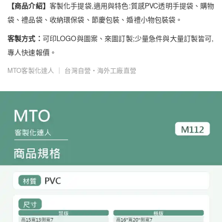
【商品介紹】
客製化手提袋,適用與特色:質感PVC透明手提袋、購物
袋、禮品袋、收納環保袋、節慶包裝、婚禮小物包裝袋。
客製方式：
可印LOGO與圖案、來圖訂製;少量急件與大量訂製皆可,
專人快速報價。
MTO客製化達人 ｜ 台灣自營・海外工廠直營