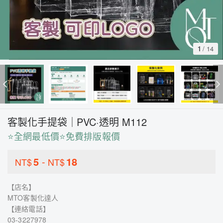
1
/
14
客製化手提袋｜PVC·透明 M112
⭐全網最低價⭐免費排版報價
5
-
18
NT$
NT$
【店名】
MTO客製化達人
【連絡電話】
03-3227978