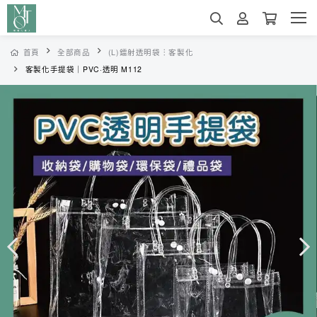
首頁
全部商品
(L)鐳射透明袋︙客製化
客製化手提袋｜PVC·透明 M112