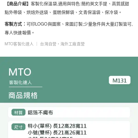
【商品介紹】
客製化保溫袋,適用與特色:簡約英文手提、高質感甜
點外帶袋、烘焙外送袋、蛋糕保鮮袋、文青保溫袋、保冷袋。
客製方式：
可印LOGO與圖案、來圖訂製;少量急件與大量訂製皆可,
專人快速報價。
MTO客製化達人 ｜ 台灣自營・海外工廠直營