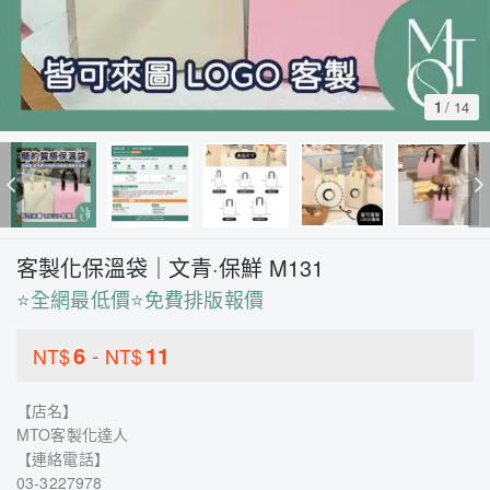
1
/
14
客製化保溫袋｜文青·保鮮 M131
⭐全網最低價⭐免費排版報價
6
-
11
NT$
NT$
【店名】
MTO客製化達人
【連絡電話】
03-3227978