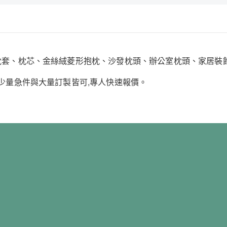
:枕套、枕芯、金絲絨菱形抱枕、沙發枕頭、辦公室枕頭、家居裝
;少量急件與大量訂製皆可,專人快速報價。