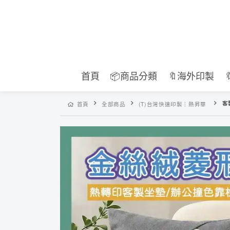
首頁
📦商品分類
🔖海外印製
客
首頁
全部商品
(T)台灣快速印製︙熱昇華