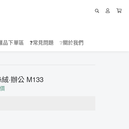
樣品下單區
❓常見問題
❔關於我們
·辦公 M133
價