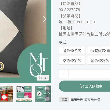
【連絡電話】
03-3227978
【營業時間】
週一-週日9:00-18:00
【地址】
桃園市桃園區莊敬路二段62
款式
黃色40無芯
只有枕芯40
藍色40無芯
灰色40無芯
-
1
/
16
加入購物車
滿額免運
滿額免運費!
全店