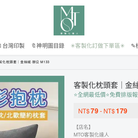
🔖台灣印製
🔖神明圖目錄
✳︎客製化訂做下單區✳︎
✎
製化枕頭套｜金絲絨·辦公 M133
客製化枕頭套｜金絲絨
⭐全網最低價⭐免費排版報
79
-
179
NT$
NT$
【店名】
MTO客製化達人