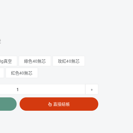
號
0g真空
綠色40無芯
玫紅40無芯
紅色40無芯
+
直接結帳