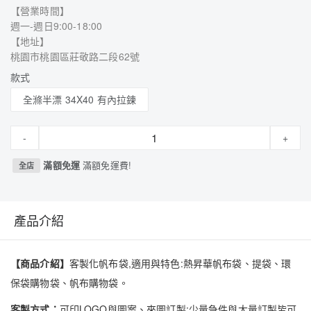
【營業時間】
週一-週日9:00-18:00
【地址】
桃園市桃園區莊敬路二段62號
款式
全滌半漂 34X40 有內拉鍊
-
+
滿額免運
滿額免運費!
全店
產品介紹
【商品介紹】
客製化帆布袋,適用與特色:熱昇華帆布袋、提袋、環
保袋購物袋、帆布購物袋。
客製方式：
可印LOGO與圖案、來圖訂製;少量急件與大量訂製皆可,