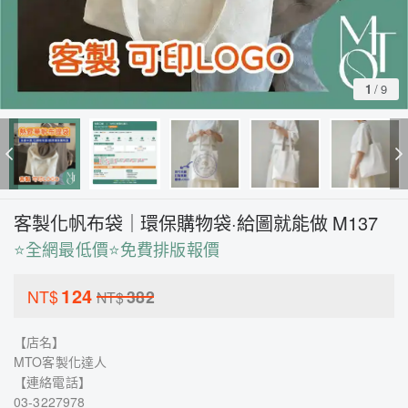
1
/
9
客製化帆布袋｜環保購物袋·給圖就能做 M137
⭐全網最低價⭐免費排版報價
124
NT$
382
NT$
【店名】
MTO客製化達人
【連絡電話】
03-3227978