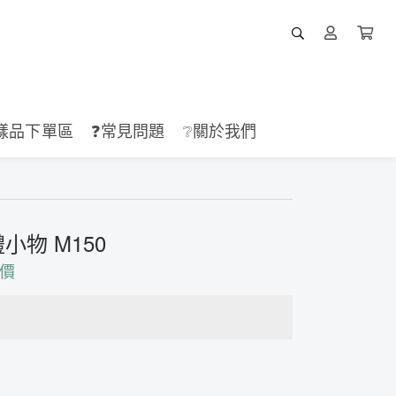
樣品下單區
❓常見問題
❔關於我們
物 M150
價