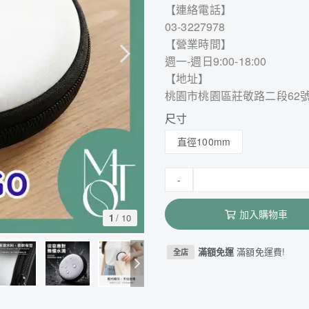
【連絡電話】
03-3227978
【營業時間】
週一-週日9:00-18:00
【地址】
桃園市桃園區莊敬路二段62
尺寸
直徑100mm
-
加入購物車
1
/
10
滿額免運
滿額免運費!
全店