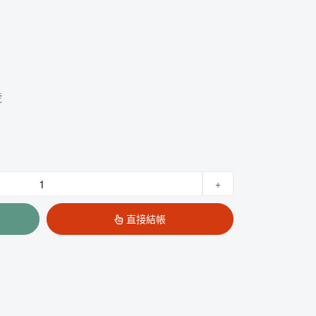
號
+
直接結帳