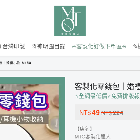
🔖台灣印製
🔖神明圖目錄
✳︎客製化訂做下單區✳︎
✎
｜婚禮小物 M150
客製化零錢包｜婚禮小
⭐全網最低價⭐免費排版報
49
NT$
224
NT$
【店名】
MTO客製化達人