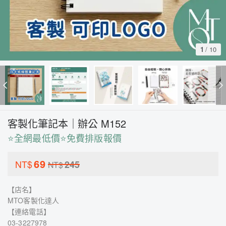
1
/
10
客製化筆記本｜辦公 M152
⭐全網最低價⭐免費排版報價
69
NT$
245
NT$
【店名】
MTO客製化達人
【連絡電話】
03-3227978