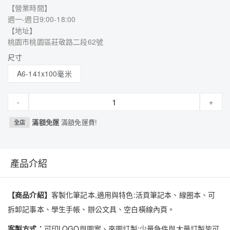
【營業時間】
週一-週日9:00-18:00
【地址】
桃園市桃園區莊敬路二段62號
尺寸
A6-141x100毫米
-
+
滿額免運
滿額免運費!
全店
產品介紹
【商品介紹】
客製化筆記本,適用與特色:活頁筆記本、線圈本、可
拆卸記事本、學生手帳、辦公文具、空白橫線內頁。
客製方式：
可印LOGO與圖案、來圖訂製;少量急件與大量訂製皆可,