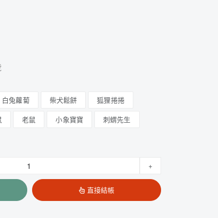
號
白兔蘿蔔
柴犬鬆餅
狐狸捲捲
鼠
老鼠
小象寶寶
刺蝟先生
+
直接結帳