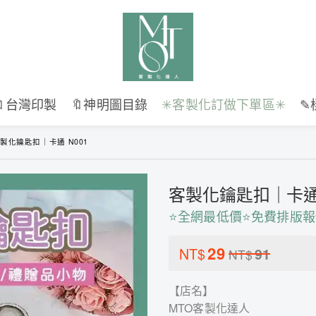
🔖台灣印製
🔖神明圖目錄
✳︎客製化訂做下單區✳︎
✎
製化鑰匙扣｜卡通 N001
客製化鑰匙扣｜卡通 
⭐全網最低價⭐免費排版報
29
NT$
91
NT$
【店名】
MTO客製化達人