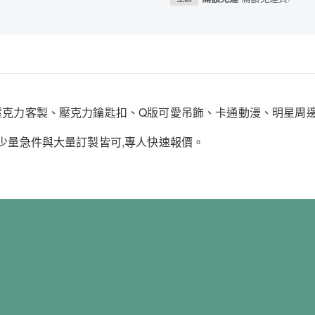
:壓克力客製、壓克力鑰匙扣、Q版可愛吊飾、卡通動漫、明星周
;少量急件與大量訂製皆可,專人快速報價。