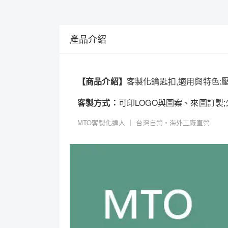
產品介紹
【商品介紹】
客製化鑰匙扣,適用與特色
客製方式：
可印LOGO與圖案、來圖訂製
MTO客製化達人 ｜ 台灣自營・海外工廠直營