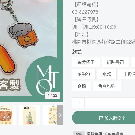
【連絡電話】
03-3227978
【營業時間】
週一-週日9:00-18:00
【地址】
桃園市桃園區莊敬路二段62
款式
柴犬杯子
貓咪壽司
哈狗狗
水賴
土撥
企鵝
香腸狗狗
1
/
22
-
加入購物車
滿額免運
滿額免運費!
全店