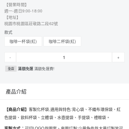
【營業時間】
週一-週日9:00-18:00
【地址】
桃園市桃園區莊敬路二段62號
款式
咖啡一杯袋(紅)
咖啡二杯袋(紅)
-
+
滿額免運
滿額免運費!
全店
產品介紹
【商品介紹】
客製化杯袋,適用與特色:背心袋、不織布環保袋、紅
色提袋、飲料杯袋、立體袋、水壺提袋、手提袋、禮贈袋。
客製方式：
可印LOGO與圖案、來圖訂製;少量急件與大量訂製皆可,