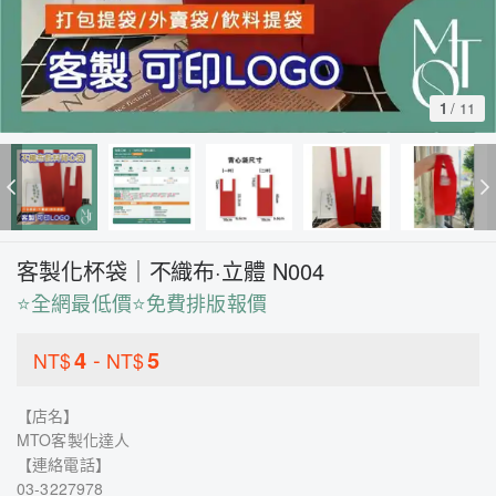
1
/
11
客製化杯袋｜不織布·立體 N004
⭐全網最低價⭐免費排版報價
4
-
5
NT$
NT$
【店名】
MTO客製化達人
【連絡電話】
03-3227978