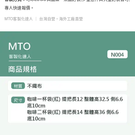
專人快速報價。
MTO客製化達人 ｜ 台灣自營・海外工廠直營