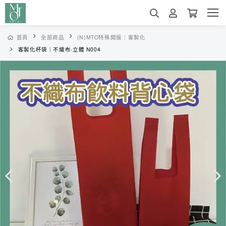
首頁
全部商品
(N)MTO特殊開版︙客製化
客製化杯袋｜不織布·立體 N004