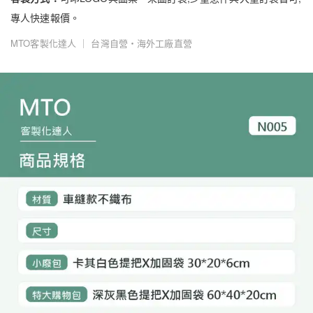
專人快速報價。
MTO客製化達人 ｜ 台灣自營・海外工廠直營