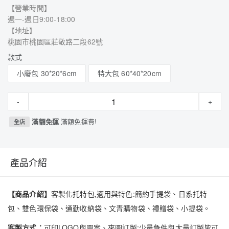
【營業時間】
週一-週日9:00-18:00
【地址】
桃園市桃園區莊敬路二段62號
款式
小廢包 30*20*6cm
特大包 60*40*20cm
-
+
滿額免運
滿額免運費!
全店
產品介紹
【商品介紹】
客製化托特包,適用與特色:簡約手提袋、日系托特
包、雙色環保袋、通勤收納袋、文青購物袋、禮贈袋、小提袋。
客製方式：
可印LOGO與圖案、來圖訂製;少量急件與大量訂製皆可,