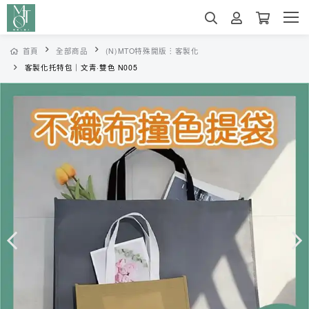
首頁
全部商品
(N)MTO特殊開版︙客製化
客製化托特包｜文青·雙色 N005