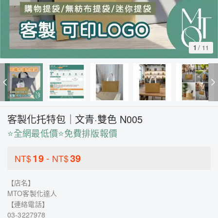
1
/
11
客製化托特包｜文青·雙色 N005
⭐全網最低價⭐免費排版報價
19
-
39
NT$
NT$
【店名】
MTO客製化達人
【連絡電話】
03-3227978