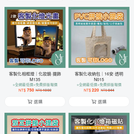
客製化相框燈｜化妝鏡·擺飾
客製化收納包｜16安·透明
M135
N015
⭐全網最低價⭐免費排版報價
⭐全網最低價⭐免費排版報價
750
220
NT$
1000
NT$
844
NT$
NT$
選購
選購