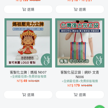
NT$
591
NT$
NT$
NT$
選購
選購
客製化立牌｜媽祖 N007
客製化茄芷袋｜網紗·文青
⭐全網最低價⭐免費排版報價
N006
49
NT$
121
NT$
⭐全網最低價⭐免費排版報價
179
NT$
578
NT$
選購
選購