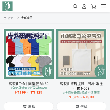
全部商品
首頁
客製化T恤｜團體服 M132
客製化單肩提袋｜展場·婚禮
⭐全網最低價⭐免費排版報價
小物 N009
99
-
125
NT$
NT$
⭐全網最低價⭐免費排版報價
69
-
99
NT$
NT$
選購
選購