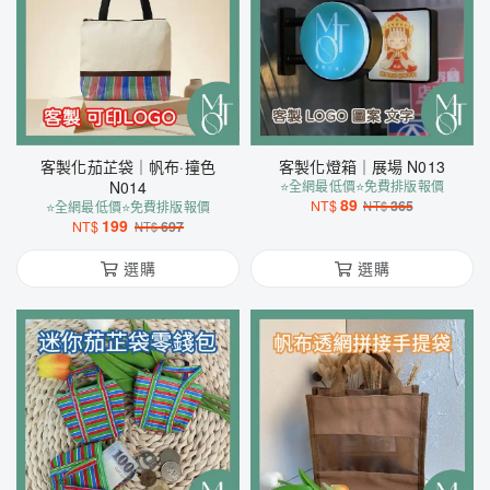
客製化茄芷袋｜帆布·撞色
客製化燈箱｜展場 N013
N014
⭐全網最低價⭐免費排版報價
89
NT$
365
⭐全網最低價⭐免費排版報價
NT$
199
NT$
697
NT$
選購
選購