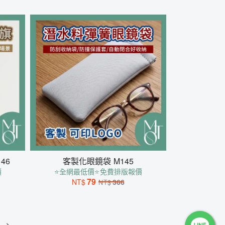
46
客製化眼鏡袋 M145
價
⭐全網最低價⭐免費排版報價
79
NT$
366
NT$