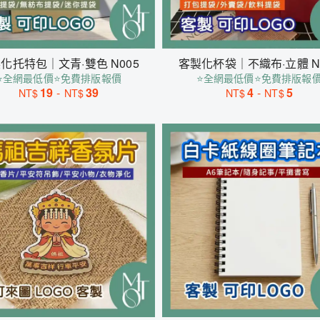
化托特包｜文青·雙色 N005
客製化杯袋｜不織布·立體 N
⭐全網最低價⭐免費排版報價
⭐全網最低價⭐免費排版報
19
-
39
4
-
5
NT$
NT$
NT$
NT$