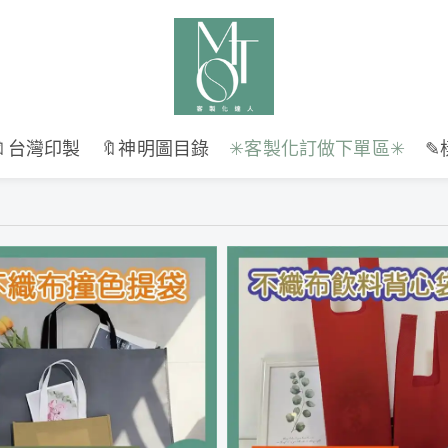
🔖台灣印製
🔖神明圖目錄
✳︎客製化訂做下單區✳︎
✎