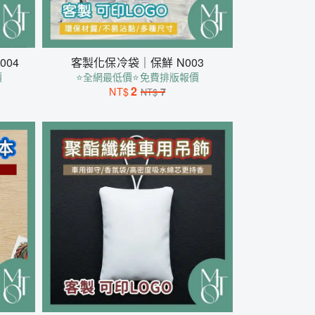
004
客製化保冷袋｜保鮮 N003
價
⭐全網最低價⭐免費排版報價
2
NT$
7
NT$