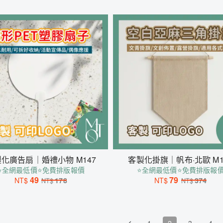
化廣告扇｜婚禮小物 M147
客製化掛旗｜帆布·北歐 M1
⭐全網最低價⭐免費排版報價
⭐全網最低價⭐免費排版報
49
79
NT$
178
NT$
374
NT$
NT$
1
2
3
4