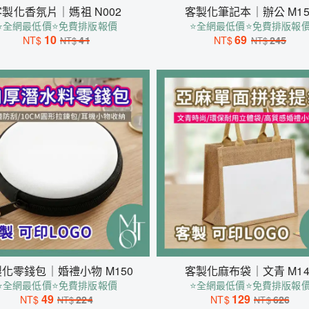
客製化香氛片｜媽祖 N002
客製化筆記本｜辦公 M15
⭐全網最低價⭐免費排版報價
⭐全網最低價⭐免費排版報
10
69
NT$
41
NT$
245
NT$
NT$
化零錢包｜婚禮小物 M150
客製化麻布袋｜文青 M14
⭐全網最低價⭐免費排版報價
⭐全網最低價⭐免費排版報
49
129
NT$
224
NT$
626
NT$
NT$